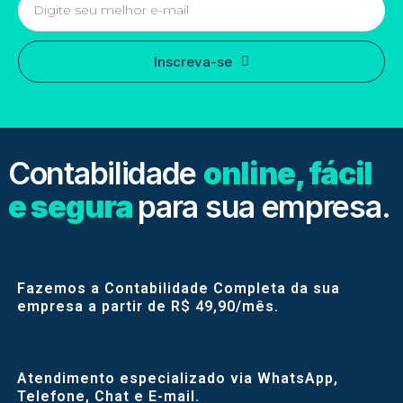
Inscreva-se
Contabilidade
online, fácil
e segura
para sua empresa.
Fazemos a Contabilidade Completa da sua
empresa a partir de R$ 49,90/mês.
Atendimento especializado via WhatsApp,
Telefone, Chat e E-mail.