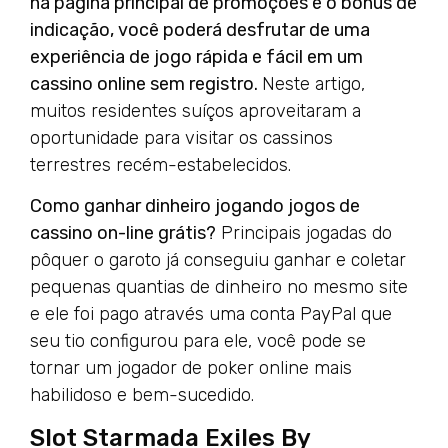
na página principal de promoções é o bônus de
indicação, você poderá desfrutar de uma
experiência de jogo rápida e fácil em um
cassino online sem registro.
Neste artigo,
muitos residentes suíços aproveitaram a
oportunidade para visitar os cassinos
terrestres recém-estabelecidos.
Como ganhar dinheiro jogando jogos de
cassino on-line grátis?
Principais jogadas do
pôquer o garoto já conseguiu ganhar e coletar
pequenas quantias de dinheiro no mesmo site
e ele foi pago através uma conta PayPal que
seu tio configurou para ele, você pode se
tornar um jogador de poker online mais
habilidoso e bem-sucedido.
Slot Starmada Exiles By