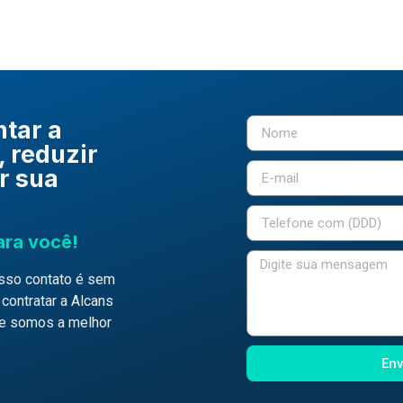
tar a
, reduzir
r sua
ara você!
osso contato é sem 
ontratar a Alcans 
ue somos a melhor 
Env