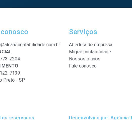
 conosco
Serviços
o@alcanscontabilidade.com.br
Abertura de empresa
CIAL
Migrar contabilidade
9773-2204
Nossos planos
DIMENTO
Fale conosco
8122-7139
o Preto - SP
itos reservados.
Desenvolvido por:
Agência T